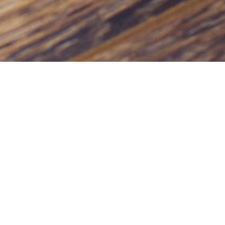
Un seul contact :
carole.lamasse@wanadoo.fr
Tél : 06 14 23 51 63
Une créativité sans cesse renouvelée
Pour procurer du rêve,
Pour éveiller l’intérêt,